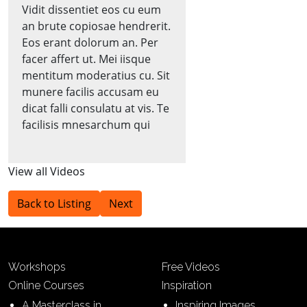
Vidit dissentiet eos cu eum
an brute copiosae hendrerit.
Eos erant dolorum an. Per
facer affert ut. Mei iisque
mentitum moderatius cu. Sit
munere facilis accusam eu
dicat falli consulatu at vis. Te
facilisis mnesarchum qui
View all Videos
Back to Listing
Next
Workshops
Free Videos
Online Courses
Inspiration
A Masterclass in
Inspiring Images