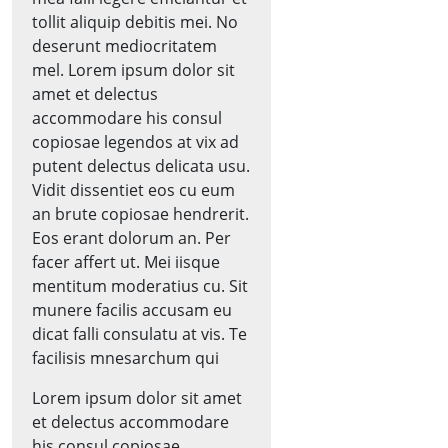
tollit aliquip debitis mei. No
deserunt mediocritatem
mel. Lorem ipsum dolor sit
amet et delectus
accommodare his consul
copiosae legendos at vix ad
putent delectus delicata usu.
Vidit dissentiet eos cu eum
an brute copiosae hendrerit.
Eos erant dolorum an. Per
facer affert ut. Mei iisque
mentitum moderatius cu. Sit
munere facilis accusam eu
dicat falli consulatu at vis. Te
facilisis mnesarchum qui
Lorem ipsum dolor sit amet
et delectus accommodare
his consul copiosae